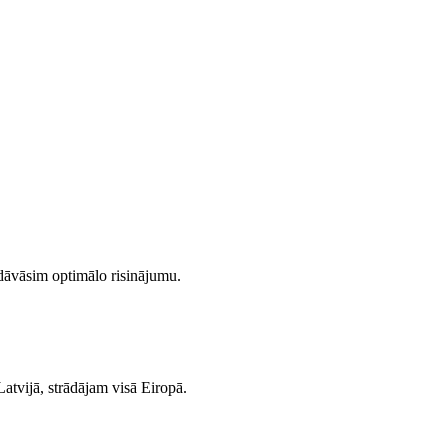
dāvāsim optimālo risinājumu.
tvijā, strādājam visā Eiropā.