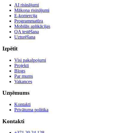
AI risinājumi
Mākoņa risinājumi
E-komercija
Programmatūra
Mobilās aplikācijas
QA testēšana
Uzturēšana
Izpētīt
Visi pakalpojumi
Projekti
Blogs
Par mums
Vakances
Uzņēmums
Kontakti
Privātuma politika
Kontakti
+371 20 24 128