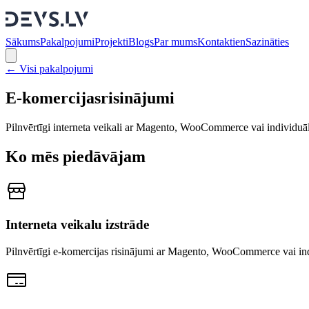
Sākums
Pakalpojumi
Projekti
Blogs
Par mums
Kontakti
en
Sazināties
←
Visi pakalpojumi
E-komercijas
risinājumi
Pilnvērtīgi interneta veikali ar Magento, WooCommerce vai individuālu
Ko mēs piedāvājam
Interneta veikalu izstrāde
Pilnvērtīgi e-komercijas risinājumi ar Magento, WooCommerce vai ind