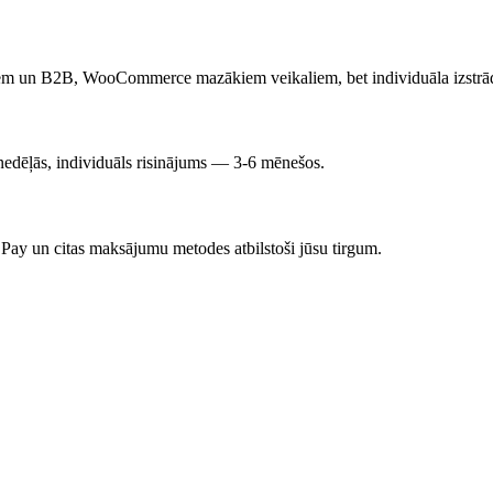
ogiem un B2B, WooCommerce mazākiem veikaliem, bet individuāla izstr
dēļās, individuāls risinājums — 3-6 mēnešos.
Pay un citas maksājumu metodes atbilstoši jūsu tirgum.