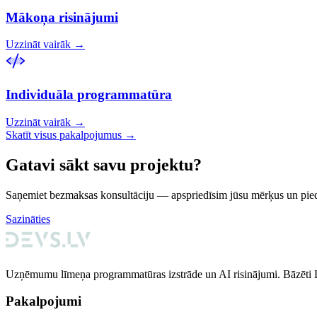
Mākoņa risinājumi
Uzzināt vairāk
→
Individuāla programmatūra
Uzzināt vairāk
→
Skatīt visus pakalpojumus →
Gatavi sākt savu projektu?
Saņemiet bezmaksas konsultāciju — apspriedīsim jūsu mērķus un pie
Sazināties
Uzņēmumu līmeņa programmatūras izstrāde un AI risinājumi. Bāzēti La
Pakalpojumi