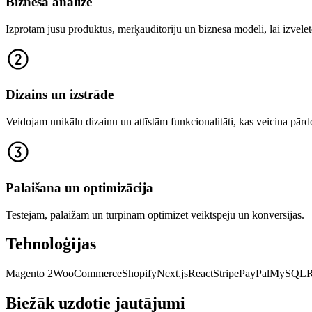
Biznesa analīze
Izprotam jūsu produktus, mērķauditoriju un biznesa modeli, lai izvēlē
Dizains un izstrāde
Veidojam unikālu dizainu un attīstām funkcionalitāti, kas veicina pār
Palaišana un optimizācija
Testējam, palaižam un turpinām optimizēt veiktspēju un konversijas.
Tehnoloģijas
Magento 2
WooCommerce
Shopify
Next.js
React
Stripe
PayPal
MySQL
R
Biežāk uzdotie jautājumi