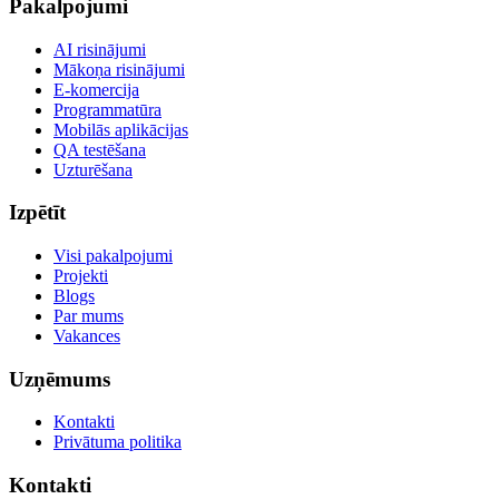
Pakalpojumi
AI risinājumi
Mākoņa risinājumi
E-komercija
Programmatūra
Mobilās aplikācijas
QA testēšana
Uzturēšana
Izpētīt
Visi pakalpojumi
Projekti
Blogs
Par mums
Vakances
Uzņēmums
Kontakti
Privātuma politika
Kontakti