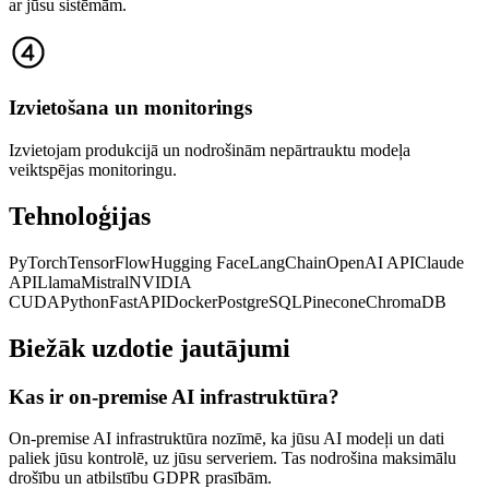
ar jūsu sistēmām.
Izvietošana un monitorings
Izvietojam produkcijā un nodrošinām nepārtrauktu modeļa
veiktspējas monitoringu.
Tehnoloģijas
PyTorch
TensorFlow
Hugging Face
LangChain
OpenAI API
Claude
API
Llama
Mistral
NVIDIA
CUDA
Python
FastAPI
Docker
PostgreSQL
Pinecone
ChromaDB
Biežāk uzdotie jautājumi
Kas ir on-premise AI infrastruktūra?
On-premise AI infrastruktūra nozīmē, ka jūsu AI modeļi un dati
paliek jūsu kontrolē, uz jūsu serveriem. Tas nodrošina maksimālu
drošību un atbilstību GDPR prasībām.