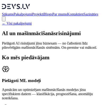
Sākums
Pakalpojumi
Projekti
Blogs
Par mums
Kontakti
en
Sazināties
←
Visi pakalpojumi
AI un mašīnmācīšanās
risinājumi
Pielāgoti AI risinājumi jūsu biznesam — no čatbotiem līdz
pilnvērtīgām mašīnmācīšanās sistēmām. On-premise vai mākonī.
Ko mēs piedāvājam
Pielāgoti ML modeļi
Apmācām un optimizējam mašīnmācīšanās modeļus jūsu
specifiskiem datiem — klasifikācija, prognozēšana, anomāliju
noteikšana.