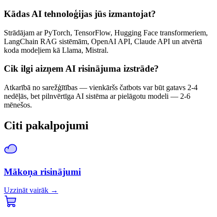
Kādas AI tehnoloģijas jūs izmantojat?
Strādājam ar PyTorch, TensorFlow, Hugging Face transformeriem,
LangChain RAG sistēmām, OpenAI API, Claude API un atvērtā
koda modeļiem kā Llama, Mistral.
Cik ilgi aizņem AI risinājuma izstrāde?
Atkarībā no sarežģītības — vienkāršs čatbots var būt gatavs 2-4
nedēļās, bet pilnvērtīga AI sistēma ar pielāgotu modeli — 2-6
mēnešos.
Citi pakalpojumi
Mākoņa risinājumi
Uzzināt vairāk
→